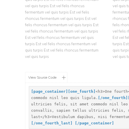
vel quis turpis Est vel felis rhoncus
vel quis t
fermentum vel quis turpis Est vel felis
fermentum
rhoncus fermentum vel quis turpis Est vel
rhoncus f
felis rhoncus fermentum vel quis turpis Est
felis rho
vel felis rhoncus fermentum vel quis turpis
vel felis
Est vel felis rhoncus fermentum vel quis
Est vel f
turpis Est vel felis rhoncus fermentum vel
turpis Es
quis turpis Est vel felis rhoncus fermentum
quis turp
vel quis turpis
vel quis t
View Source Code
[
page_container]
[
one_fourth]
<h3>One fourth
commodo nisl leo quis ligula.
[
/one_fourth]
ultricies felis, sit amet commodo nisl leo
convallis, sapien tellus ultricies felis, 
last</h3>Vestibulum dapibus, nisi fermentu
[
/one_fourth_last]
[
/page_container]