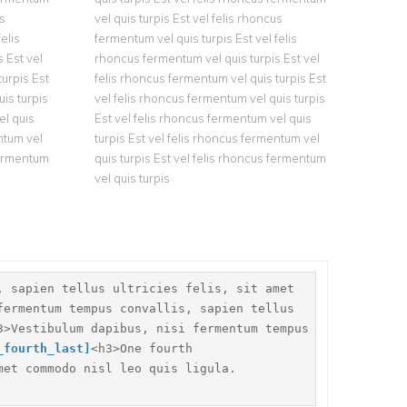
us
vel quis turpis Est vel felis rhoncus
elis
fermentum vel quis turpis Est vel felis
 Est vel
rhoncus fermentum vel quis turpis Est vel
turpis Est
felis rhoncus fermentum vel quis turpis Est
uis turpis
vel felis rhoncus fermentum vel quis turpis
el quis
Est vel felis rhoncus fermentum vel quis
entum vel
turpis Est vel felis rhoncus fermentum vel
 fermentum
quis turpis Est vel felis rhoncus fermentum
vel quis turpis
, sapien tellus ultricies felis, sit amet
fermentum tempus convallis, sapien tellus
3>Vestibulum dapibus, nisi fermentum tempus
_fourth_last]
<h3>One fourth
met commodo nisl leo quis ligula.