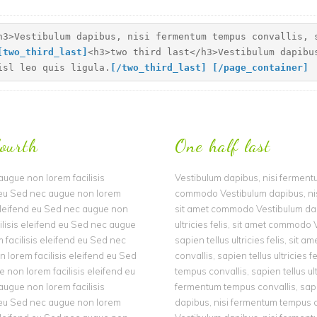
h3>Vestibulum dapibus, nisi fermentum tempus convallis, 
[
two_third_last]
<h3>two third last</h3>Vestibulum dapibu
isl leo quis ligula.
[
/two_third_last]
[
/page_container]
ourth
One half last
ugue non lorem facilisis
Vestibulum dapibus, nisi fermentum
 eu Sed nec augue non lorem
commodo Vestibulum dapibus, nisi 
 eleifend eu Sed nec augue non
sit amet commodo Vestibulum dapi
ilisis eleifend eu Sed nec augue
ultricies felis, sit amet commodo
 facilisis eleifend eu Sed nec
sapien tellus ultricies felis, si
 lorem facilisis eleifend eu Sed
convallis, sapien tellus ultricie
 non lorem facilisis eleifend eu
tempus convallis, sapien tellus ul
ugue non lorem facilisis
fermentum tempus convallis, sapie
 eu Sed nec augue non lorem
dapibus, nisi fermentum tempus co