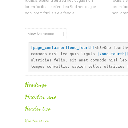
facilisis eleifend eu Sed nec augue non
facilisis
lorem facilisis eleifend eu Sed nec augue
lorem fac
non lorem facilisis eleifend eu
non lorem
View Shorcecode
[
page_container]
[
one_fourth]
<h3>One fourth
commodo nisl leo quis ligula.
[
/one_fourth]
ultricies felis, sit amet commodo nisl leo
tempus convallis, sapien tellus ultricies 
Headings
Header one
Header two
Header three