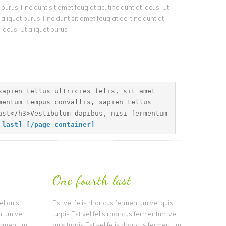
purus Tincidunt sit amet feugiat ac, tincidunt at lacus. Ut
aliquet purus Tincidunt sit amet feugiat ac, tincidunt at
lacus. Ut aliquet purus
sapien tellus ultricies felis, sit amet
mentum tempus convallis, sapien tellus
ast</h3>Vestibulum dapibus, nisi fermentum
d_last]
[
/page_container]
One fourth last
el quis
Est vel felis rhoncus fermentum vel quis
entum vel
turpis Est vel felis rhoncus fermentum vel
 fermentum
quis turpis Est vel felis rhoncus fermentum