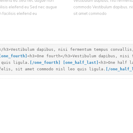
 eleifend eu Sed nec augue non
Vestibulum dapibus, nisi fermentum
ilisis eleifend eu Sed nec augue
commodo Vestibulum dapibus, nisi 
 facilisis eleifend eu
sit amet commodo
</h3>Vestibulum dapibus, nisi fermentum tempus convallis
[
one_fourth]
<h3>One fourth</h3>Vestibulum dapibus, nisi 
 quis ligula.
[
/one_fourth]
[
one_half_last]
<h3>One half l
felis, sit amet commodo nisl leo quis ligula.
[
/one_half