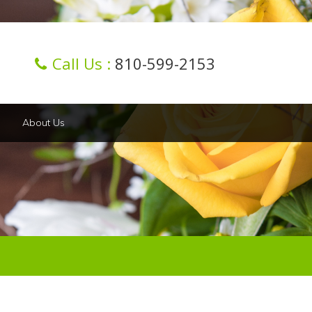
Call Us :
810-599-2153
About Us