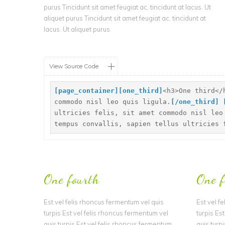
purus Tincidunt sit amet feugiat ac, tincidunt at lacus. Ut
aliquet purus Tincidunt sit amet feugiat ac, tincidunt at
lacus. Ut aliquet purus
View Source Code
[
page_container]
[
one_third]
<h3>One third</
commodo nisl leo quis ligula.
[
/one_third]
ultricies felis, sit amet commodo nisl leo
tempus convallis, sapien tellus ultricies 
One fourth
One f
Est vel felis rhoncus fermentum vel quis
Est vel f
turpis Est vel felis rhoncus fermentum vel
turpis Es
quis turpis Est vel felis rhoncus fermentum
quis turp