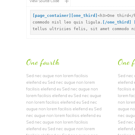
View Source Code
[
page_container]
[
one_third]
<h3>One third</
commodo nisl leo quis ligula.
[
/one_third]
tellus ultricies felis, sit amet commodo n
One fourth
One f
Sed nec augue non lorem facilisis
Sed nec a
eleifend eu Sed nec augue non lorem
eleifend
facilisis eleifend eu Sed nec augue non
facilisis
lorem facilisis eleifend eu Sed nec augue
lorem fac
non lorem facilisis eleifend eu Sed nec
non lorem
augue non lorem facilisis eleifend eu Sed
augue non
nec augue non lorem facilisis eleifend eu
nec augue
Sed nec augue non lorem facilisis
Sed nec a
eleifend eu Sed nec augue non lorem
eleifend