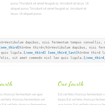
purus Tincidunt sit amet feugiat ac, tincidunt at lacus. Ut
aliquet purus Tincidunt sit amet feugiat ac, tincidunt at
lacus. Ut aliquet purus
h3>Vestibulum dapibus, nisi fermentum tempus convallis, 
[
one_third]
h3>One third</h3>Vestibulum dapibus, nisi fer
 quis ligula.
[
/one_third]
[
one_third_last]
h3>One third l
felis, sit amet commodo nisl leo quis ligula.
[
/one_thir
ourth
One fourth
elis rhoncus fermentum vel quis
Est vel felis rhoncus fermentum v
t vel felis rhoncus fermentum vel
turpis Est vel felis rhoncus ferm
is Est vel felis rhoncus fermentum
quis turpis Est vel felis rhoncus